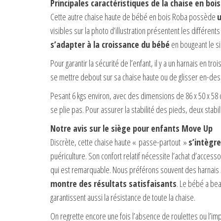
Principales caractéristiques de la chaise en bo
Cette autre chaise haute de bébé en bois Roba possède
u
visibles sur la photo d’illustration présentent les différen
s’adapter à la croissance du bébé
en bougeant le si
Pour garantir la sécurité de l’enfant, il y a un harnais en t
se mettre debout sur sa chaise haute ou de glisser en-dess
Pesant 6 kgs environ, avec des dimensions de 86 x 50 x 58
se plie pas. Pour assurer la stabilité des pieds, deux stabi
Notre avis sur le siège pour enfants Move Up
Discrète, cette chaise haute « passe-partout »
s’intègre
puériculture. Son confort relatif nécessite l’achat d’access
qui est remarquable. Nous préférons souvent des harnais 5 
montre des résultats satisfaisants
. Le bébé a bea
garantissent aussi la résistance de toute la chaise.
On regrette encore une fois l’absence de roulettes ou l’impo