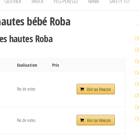
GEUTHER
HAUCK
PEG PEREGO
NANIA
SAFETY 1ST
hautes bébé Roba
ses hautes Roba
Ch
Ch
Ch
Evaluation
Prix
Ch
Ch
Pas de notes
Voir sur Amazon
Ch
Ch
Ch
Pas de notes
Voir sur Amazon