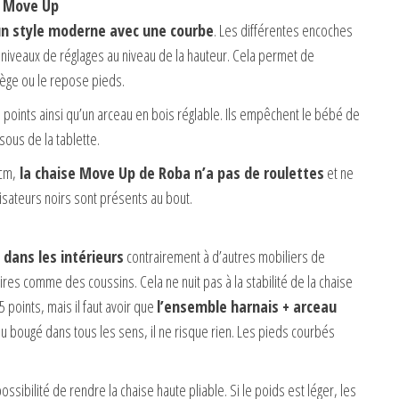
is Move Up
n style moderne avec une courbe
. Les différentes encoches
ts niveaux de réglages au niveau de la hauteur. Cela permet de
ège ou le repose pieds.
rois points ainsi qu’un arceau en bois réglable. Ils empêchent le bébé de
ous de la tablette.
 cm,
la chaise Move Up de Roba n’a pas de roulettes
et ne
lisateurs noirs sont présents au bout.
 dans les intérieurs
contrairement à d’autres mobiliers de
oires comme des coussins. Cela ne nuit pas à la stabilité de la chaise
points, mais il faut avoir que
l’ensemble harnais + arceau
u bougé dans tous les sens, il ne risque rien. Les pieds courbés
ssibilité de rendre la chaise haute pliable. Si le poids est léger, les