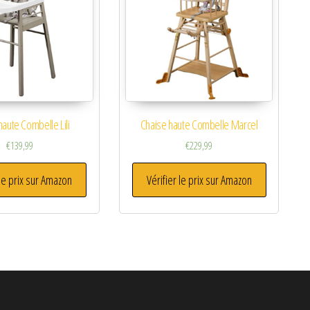
haute Combelle Lili
Chaise haute Combelle Marcel
€
139,99
€
229,99
 le prix sur Amazon
Vérifier le prix sur Amazon