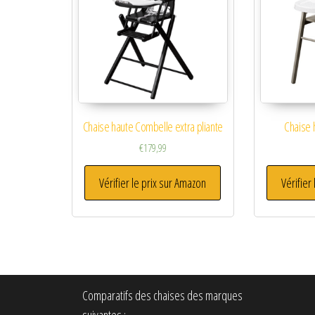
Chaise haute Combelle extra pliante
Chaise 
€
179,99
Vérifier le prix sur Amazon
Vérifier
Comparatifs des chaises des marques