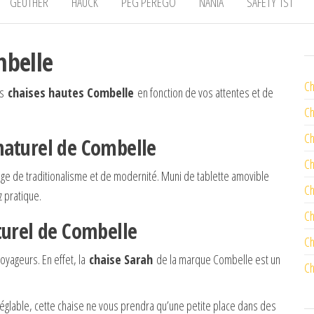
GEUTHER
HAUCK
PEG PEREGO
NANIA
SAFETY 1ST
mbelle
Ch
es
chaises hautes Combelle
en fonction de vos attentes et de
Ch
Ch
naturel de Combelle
Ch
ge de traditionalisme et de modernité. Muni de tablette amovible
Ch
z pratique.
Ch
turel de Combelle
Ch
oyageurs. En effet, la
chaise Sarah
de la marque Combelle est un
Ch
réglable, cette chaise ne vous prendra qu’une petite place dans des