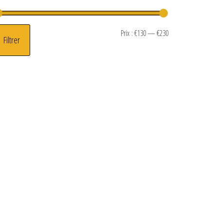
Prix min
Prix max
Prix :
€130
—
€230
Filtrer