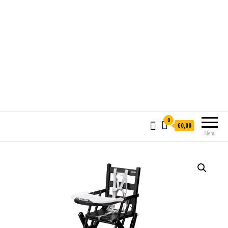
0
€0,00
Menu