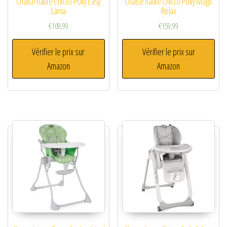
Chaise haute Chicco Polly Easy
Chaise haute Chicco Polly Magic
Lama
Relax
€
109,99
€
159,99
Vérifier le prix sur
Vérifier le prix sur
Amazon
Amazon