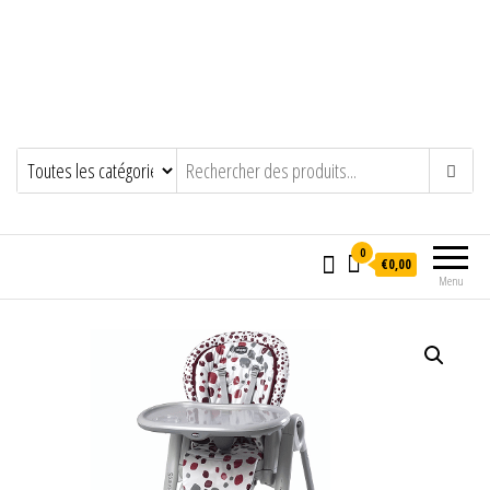
0
€0,00
Menu