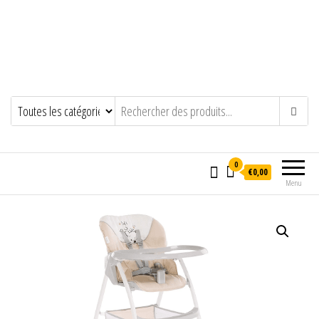
0
€0,00
Menu