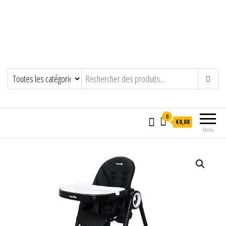
0
€0,00
Menu